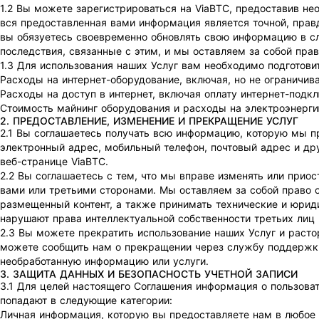
1.2 Вы можете зарегистрироваться на ViaBTC, предоставив не
вся предоставленная вами информация является точной, правд
вы обязуетесь своевременно обновлять свою информацию в слу
последствия, связанные с этим, и мы оставляем за собой прав
1.3 Для использования наших Услуг вам необходимо подготов
Расходы на интернет-оборудование, включая, но не ограничив
Расходы на доступ в интернет, включая оплату интернет-подк
Стоимость майнинг оборудования и расходы на электроэнерги
2. ПРЕДОСТАВЛЕНИЕ, ИЗМЕНЕНИЕ И ПРЕКРАЩЕНИЕ УСЛУГ
2.1 Вы соглашаетесь получать всю информацию, которую мы п
электронный адрес, мобильный телефон, почтовый адрес и др
веб-странице ViaBTC.
2.2 Вы соглашаетесь с тем, что мы вправе изменять или прио
вами или третьими сторонами. Мы оставляем за собой право о
размещенный контент, а также принимать технические и юрид
нарушают права интеллектуальной собственности третьих лиц
2.3 Вы можете прекратить использование наших Услуг и расто
можете сообщить нам о прекращении через службу поддержки 
необработанную информацию или услуги.
3. ЗАЩИТА ДАННЫХ И БЕЗОПАСНОСТЬ УЧЕТНОЙ ЗАПИСИ
3.1 Для целей настоящего Соглашения информация о пользова
попадают в следующие категории:
Личная информация, которую вы предоставляете нам в любое в