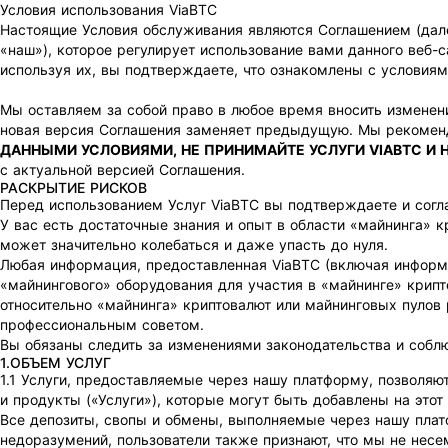
Условия использования ViaBTC
Настоящие Условия обслуживания являются Соглашением (дале
«наш»), которое регулирует использование вами данного веб-с
используя их, вы подтверждаете, что ознакомлены с условиям
Мы оставляем за собой право в любое время вносить изменен
новая версия Соглашения заменяет предыдущую. Мы рекоменд
ДАННЫМИ УСЛОВИЯМИ, НЕ ПРИНИМАЙТЕ УСЛУГИ VIABTC И 
с актуальной версией Соглашения.
РАСКРЫТИЕ РИСКОВ
Перед использованием Услуг ViaBTC вы подтверждаете и согла
У вас есть достаточные знания и опыт в области «майнинга» к
может значительно колебаться и даже упасть до нуля.
Любая информация, предоставленная ViaBTC (включая информа
«майнингового» оборудования для участия в «майнинге» крип
относительно «майнинга» криптовалют или майнинговых пулов
профессиональным советом.
Вы обязаны следить за изменениями законодательства и соблю
1.ОБЪЕМ УСЛУГ
1.1 Услуги, предоставляемые через нашу платформу, позволяю
и продукты («Услуги»), которые могут быть добавлены на этот
Все депозиты, свопы и обмены, выполняемые через нашу пла
недоразумений, пользователи также признают, что мы не несе