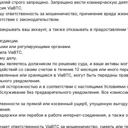
елей строго запрещено. Запрещено вести коммерческую деяте
сия ViaBTC.
шу ответственность за мошенничество, причинение вреда жизн
етствии с законодательством.
 закрывать ваш аккаунт, а также отказывать в предоставлении
исдикции.
ными или регулирующими органами.
ила ViaBTC.
му делу.
 вы являетесь должником по решению суда, и ваши активы мо
ействий со своим счетом в течение 12 месяцев или иного пери
тавленные или хранящиеся в ViaBTC, могут быть переданы пр
льного уведомления.
ой осторожностью и в соответствии с настоящими Условиями 
обслуживание без предварительного уведомления. Все комисси
ственности за прямой или косвенный ущерб, упущенную выгоду
ения.
 задержки или перебои в работе интернет-соединения, а также
ючает ответственность ViaBTC за мошенничество, смерть или 