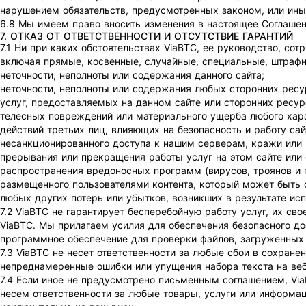
нарушением обязательств, предусмотренных законом, или иные
6.8 Мы имеем право вносить изменения в настоящее Соглашен
7. ОТКАЗ ОТ ОТВЕТСТВЕННОСТИ И ОТСУТСТВИЕ ГАРАНТИЙ
7.1 Ни при каких обстоятельствах ViaBTC, ее руководство, со
включая прямые, косвенные, случайные, специальные, штрафны
неточности, неполноты или содержания данного сайта;
неточности, неполноты или содержания любых сторонних ресур
услуг, предоставляемых на данном сайте или сторонних ресур
телесных повреждений или материального ущерба любого хар
действий третьих лиц, влияющих на безопасность и работу сай
несанкционированного доступа к нашим серверам, кражи или
прерывания или прекращения работы услуг на этом сайте или 
распространения вредоносных программ (вирусов, троянов и п
размещенного пользователями контента, который может быть
любых других потерь или убытков, возникших в результате исп
7.2 ViaBTC не гарантирует бесперебойную работу услуг, их св
ViaBTC. Мы прилагаем усилия для обеспечения безопасного до
программное обеспечение для проверки файлов, загруженных 
7.3 ViaBTC не несет ответственности за любые сбои в сохран
непреднамеренные ошибки или упущения набора текста на веб
7.4 Если иное не предусмотрено письменным соглашением, Vi
несем ответственности за любые товары, услуги или информа