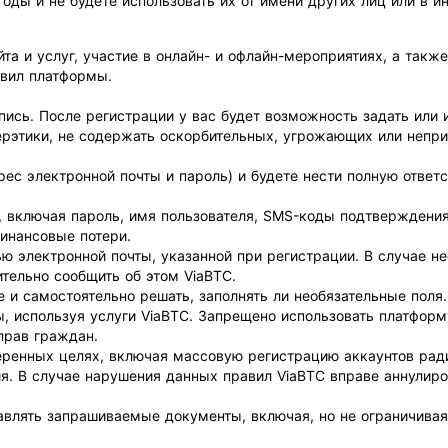
оды и не будете использовать их от имени других лиц или в и
айта и услуг, участие в онлайн- и офлайн-мероприятиях, а та
авил платформы.
пись. После регистрации у вас будет возможность задать или 
ерэтики, не содержать оскорбительных, угрожающих или непр
ес электронной почты и пароль) и будете нести полную ответ
, включая пароль, имя пользователя, SMS-коды подтверждения
инансовые потери.
ю электронной почты, указанной при регистрации. В случае н
тельно сообщить об этом ViaBTC.
и самостоятельно решать, заполнять ли необязательные поля.
, используя услуги ViaBTC. Запрещено использовать платформ
прав граждан.
еренных целях, включая массовую регистрацию аккаунтов ради
я. В случае нарушения данных правил ViaBTC вправе аннулир
авлять запрашиваемые документы, включая, но не ограничивая