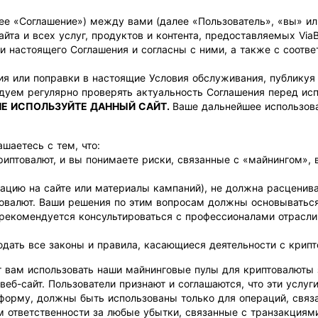
е «Соглашение») между вами (далее «Пользователь», «вы» или
айта и всех услуг, продуктов и контента, предоставляемых Via
и настоящего Соглашения и согласны с ними, а также с соотв
ия или поправки в настоящие Условия обслуживания, публикуя
уем регулярно проверять актуальность Соглашения перед исп
НЕ ИСПОЛЬЗУЙТЕ ДАННЫЙ САЙТ.
Ваше дальнейшее использова
шаетесь с тем, что:
риптовалют, и вы понимаете риски, связанные с «майнингом», 
цию на сайте или материалы кампаний), не должна расцениват
товалют. Ваши решения по этим вопросам должны основыватьс
 рекомендуется консультироваться с профессионалами отрасли
дать все законы и правила, касающиеся деятельности с крипт
т вам использовать наши майнинговые пулы для криптовалюты 
 веб-сайт. Пользователи признают и соглашаются, что эти услу
тформу, должны быть использованы только для операций, свя
м ответственности за любые убытки, связанные с транзакциям