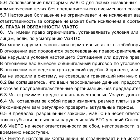
5.6 Использование платформы ViaBTC для любых незаконных ц
коммерческих целях без предварительного письменного согла
5.7 Настоящее Соглашение не ограничивает и не исключает ва
ответственность за которые не может быть исключена в соотв
6. ПРАВА И ОБЯЗАННОСТИ VIABTC
6.1 Мы имеем право ограничивать, устанавливать условия или
лицам, если, по усмотрению ViaBTC:
Вы могли нарушить законы или нормативные акты в любой юр
В отношении вас проводится расследование правоохранитель
Вы нарушили условия настоящего Соглашения или другие прав
В отношении вас вынесен обвинительный приговор по уголовно
В отношении вас ведется гражданский судебный процесс, или
Вы не входили в систему, не совершали транзакций или иных д
6.2 Вы соглашаетесь, что ваши персональные данные, предос
включая полуправительственные организации, без предварите
6.3 Мы стремимся предоставлять качественные Услуги, должн
6.4 Мы оставляем за собой право изменять размер платы за 
Рекомендуем вам регулярно проверять актуальные тарифы.
6.5 В пределах, разрешенных законом, ViaBTC не несет ответ
только убытки не вызваны нарушением ViaBTC условий Соглаш
6.6 ViaBTC не несет ответственности за сбои, неисправности,
временно недоступен.
6.7 Ничто в настоящем Соглашении не ограничивает и не искл