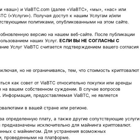
 «ваш») и ViaBTC.com (далее «ViaBTC», «мы», «нас» или
BTC («Услуги»). Получая доступ к нашим Услугам и/или
етствующими политиками, опубликованными на этом сайте.
 обновленную версию на нашем веб-сайте. После публикации
ользованием наших Услуг.
ЕСЛИ ВЫ НЕ СОГЛАСНЫ С
ние Услуг ViaBTC считается подтверждением вашего согласия
включая, но не ограничиваясь, тем, что стоимость криптовалют
ься как совет от ViaBTC относительно покупки или аренды
я на вашем собственном суждении. В случае вопросов
. Информация, предоставляемая ViaBTC, не является
овалютами в вашей стране или регионе.
за определенную плату, а также другие сопутствующие услуги
ги предназначены исключительно для майнинга криптовалют.
занных с майнингом. Для устранения возможных
и, проведенными на платформе.