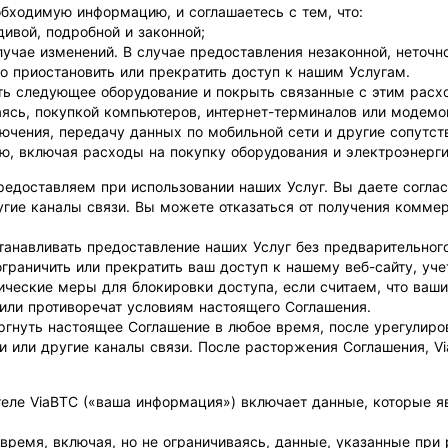
обходимую информацию, и соглашаетесь с тем, что:
ивой, подробной и законной;
чае изменений. В случае предоставления незаконной, неточно
о приостановить или прекратить доступ к нашим Услугам.
ить следующее оборудование и покрыть связанные с этим расх
аясь, покупкой компьютеров, интернет-терминалов или модемо
лючения, передачу данных по мобильной сети и другие сопутс
ю, включая расходы на покупку оборудования и электроэнерг
редоставляем при использовании наших Услуг. Вы даете согла
угие каналы связи. Вы можете отказаться от получения комме
станавливать предоставление наших Услуг без предварительног
граничить или прекратить ваш доступ к нашему веб-сайту, уче
ические меры для блокировки доступа, если считаем, что ваш
 или противоречат условиям настоящего Соглашения.
ргнуть настоящее Соглашение в любое время, после урегулиров
или другие каналы связи. После расторжения Соглашения, Vi
теле ViaBTC («ваша информация») включает данные, которые 
ремя, включая, но не ограничиваясь, данные, указанные при р