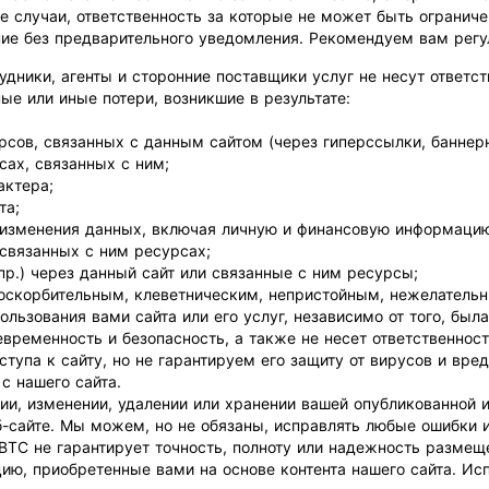
 случаи, ответственность за которые не может быть ограниче
ие без предварительного уведомления. Рекомендуем вам регу
трудники, агенты и сторонние поставщики услуг не несут ответ
е или иные потери, возникшие в результате:
сов, связанных с данным сайтом (через гиперссылки, баннерн
сах, связанных с ним;
актера;
та;
 изменения данных, включая личную и финансовую информацию
связанных с ним ресурсах;
р.) через данный сайт или связанные с ним ресурсы;
 оскорбительным, клеветническим, непристойным, нежелатель
ользования вами сайта или его услуг, независимо от того, бы
оевременность и безопасность, а также не несет ответственно
ступа к сайту, но не гарантируем его защиту от вирусов и вр
с нашего сайта.
ении, изменении, удалении или хранении вашей опубликованной
-сайте. Мы можем, но не обязаны, исправлять любые ошибки и
aBTC не гарантирует точность, полноту или надежность разм
цию, приобретенные вами на основе контента нашего сайта. 