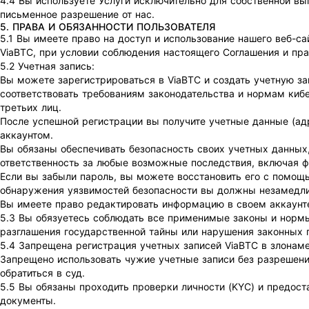
4.4 Вы используете Услуги исключительно для собственной выг
письменное разрешение от нас.
5. ПРАВА И ОБЯЗАННОСТИ ПОЛЬЗОВАТЕЛЯ
5.1 Вы имеете право на доступ и использование нашего веб-с
ViaBTC, при условии соблюдения настоящего Соглашения и пр
5.2 Учетная запись:
Вы можете зарегистрироваться в ViaBTC и создать учетную за
соответствовать требованиям законодательства и нормам киб
третьих лиц.
После успешной регистрации вы получите учетные данные (адр
аккаунтом.
Вы обязаны обеспечивать безопасность своих учетных данных
ответственность за любые возможные последствия, включая ф
Если вы забыли пароль, вы можете восстановить его с помощь
обнаружения уязвимостей безопасности вы должны незамедли
Вы имеете право редактировать информацию в своем аккаунте 
5.3 Вы обязуетесь соблюдать все применимые законы и нормы
разглашения государственной тайны или нарушения законных 
5.4 Запрещена регистрация учетных записей ViaBTC в злонам
Запрещено использовать чужие учетные записи без разрешени
обратиться в суд.
5.5 Вы обязаны проходить проверки личности (KYC) и предост
документы.