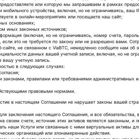
предоставляете или которую мы запрашиваем в рамках предос
мобильного устройства, включая, но не ограничиваясь, ваш IP
твуете в онлайн-мероприятиях или посещаете наш сайт;
ных основаниях;
ом иных законных источников;
нформация (включая, но не ограничиваясь, номер счета, парол
 если это не требуется по закону или не разрешено вами. Сот
-сайте, не связанном с ViaBTC, немедленно сообщите нам об э
нциальности данных вашей учетной записи, включая, но не ог
 вашу учетную запись.
ностью в следующих случаях:
огласия;
и законами, правилами или требованиями административных и
действующими правовыми нормами.
частие в настоящем Соглашении не нарушает законы вашей стр
ля заключения настоящего Соглашения, и все обязательства, 
на своем счете, источник этих активов является законным, и
ть наши Услуги или связанные с ними виртуальные активы для
ических организаций или злонамеренные действия.